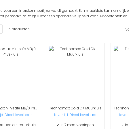
 voor een inbreker moeilijker wordt gemaakt. Een muurkluis kan namelijk ze
dt gemaakt. Zo zorgt u voor een optimale veiligheid voor uw contanten en
en
Lijst
6
producten
So
Technomax Minisafe MB/0 Privékluis
Technomax Gold GK Muurkluis
ijd: Direct leverbaar
Levertijd: Direct leverbaar
Levert
ruiken als muurkluis
✓ In 7 maatvoeringen
✓ In