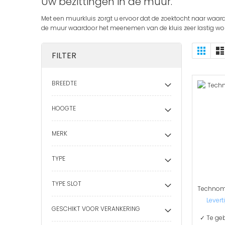
Uw bezittingen in de muur.
Met een muurkluis zorgt u ervoor dat de zoektocht naar waarde
de muur waardoor het meenemen van de kluis zeer lastig wor
Ton
Foto-
FILTER
tabel
als
BREEDTE
HOOGTE
MERK
TYPE
TYPE SLOT
Levert
GESCHIKT VOOR VERANKERING
✓ Te geb