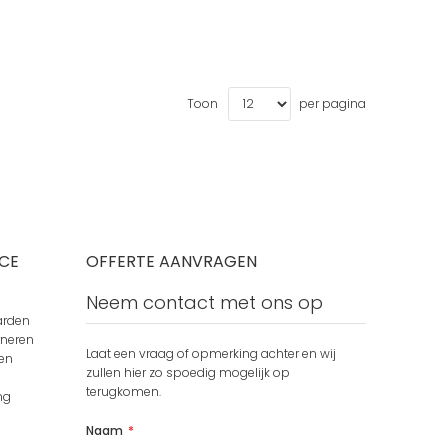
Toon
per pagina
CE
OFFERTE AANVRAGEN
Neem contact met ons op
arden
rneren
Laat een vraag of opmerking achter en wij
en
zullen hier zo spoedig mogelijk op
terugkomen.
ng
Naam