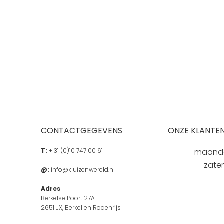
CONTACTGEGEVENS
ONZE KLANTEN
T:
+ 31 (0)10 747 00 61
maandag
zate
@:
info@kluizenwereld.nl
Adres
Berkelse Poort 27A
2651 JX, Berkel en Rodenrijs