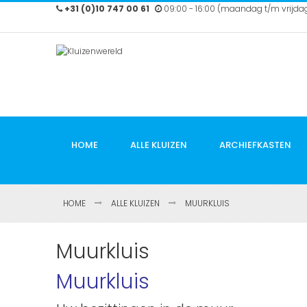
Ga
+31 (0)10 747 00 61
09:00 - 16:00 (maandag t/m vrijda
naar
de
inhoud
HOME
ALLE KLUIZEN
ARCHIEFKASTEN
HOME
ALLE KLUIZEN
MUURKLUIS
Muurkluis
Muurkluis