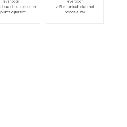
leverbaar
leverbaar
lbaard sleutelslot en
✓ Elektronisch slot met
punts cijferslot
noodsleutel