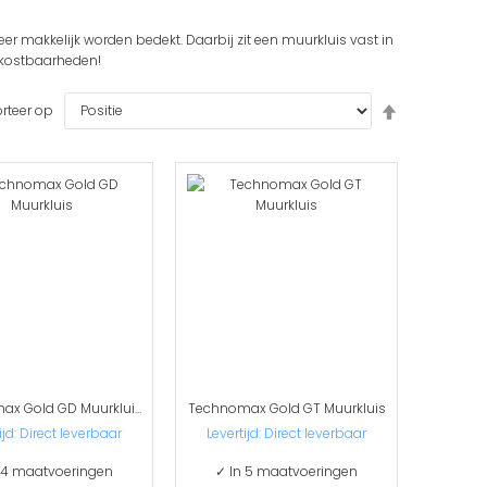
er makkelijk worden bedekt. Daarbij zit een muurkluis vast in
 kostbaarheden!
Van
rteer op
hoog
naar
laag
sorteren
Technomax Gold GD Muurkluis
Technomax Gold GT Muurkluis
ijd: Direct leverbaar
Levertijd: Direct leverbaar
 4 maatvoeringen
✓ In 5 maatvoeringen