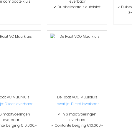
er compacte kluis
leverbaar
✓ Dubbelbaard sleutelslot
✓ Dubbe
3-
aat VC Muurkluis
De Raat VCO Muurkluis
ijd: Direct leverbaar
Levertijd: Direct leverbaar
 6 maatvoeringen
✓ In 6 maatvoeringen
leverbaar
leverbaar
te berging €10.000,-
✓ Contante berging €10.000,-